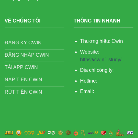
VỀ CHÚNG TÔI
THÔNG TIN NHANH
Thương hiệu: Cwin
ĐĂNG KÝ CWIN
Website:
ĐĂNG NHẬP CWIN
https://cwin1.study/
TẢI APP CWIN
Địa chỉ công ty:
NẠP TIỀN CWIN
Hotline:
Email:
RÚT TIỀN CWIN