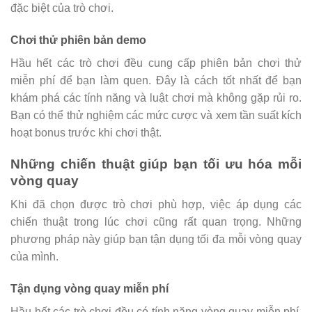
đặc biệt của trò chơi.
Chơi thử phiên bản demo
Hầu hết các trò chơi đều cung cấp phiên bản chơi thử
miễn phí để bạn làm quen. Đây là cách tốt nhất để bạn
khám phá các tính năng và luật chơi mà không gặp rủi ro.
Bạn có thể thử nghiệm các mức cược và xem tần suất kích
hoạt bonus trước khi chơi thật.
Những chiến thuật giúp bạn tối ưu hóa mỗi
vòng quay
Khi đã chọn được trò chơi phù hợp, việc áp dụng các
chiến thuật trong lúc chơi cũng rất quan trọng. Những
phương pháp này giúp bạn tận dụng tối đa mỗi vòng quay
của mình.
Tận dụng vòng quay miễn phí
Hầu hết các trò chơi đều có tính năng vòng quay miễn phí,