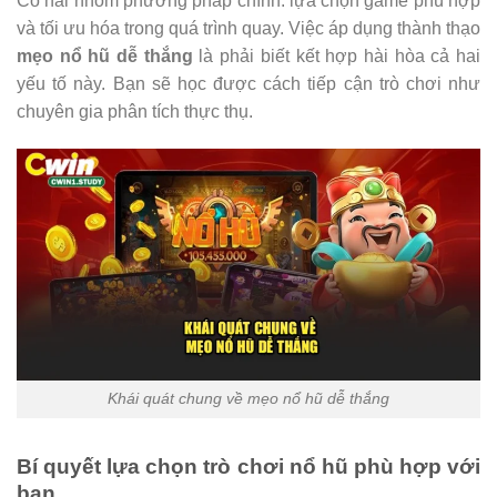
Có hai nhóm phương pháp chính: lựa chọn game phù hợp
và tối ưu hóa trong quá trình quay. Việc áp dụng thành thạo
mẹo nổ hũ dễ thắng
là phải biết kết hợp hài hòa cả hai
yếu tố này. Bạn sẽ học được cách tiếp cận trò chơi như
chuyên gia phân tích thực thụ.
Khái quát chung về mẹo nổ hũ dễ thắng
Bí quyết lựa chọn trò chơi nổ hũ phù hợp với
bạn