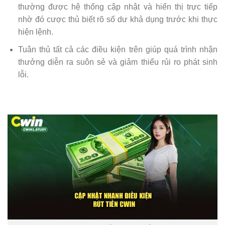
thường được hệ thống cập nhật và hiển thị trực tiếp
nhờ đó cược thủ biết rõ số dư khả dụng trước khi thực
hiện lệnh.
Tuân thủ tất cả các điều kiện trên giúp quá trình nhận
thưởng diễn ra suôn sẻ và giảm thiểu rủi ro phát sinh
lỗi.