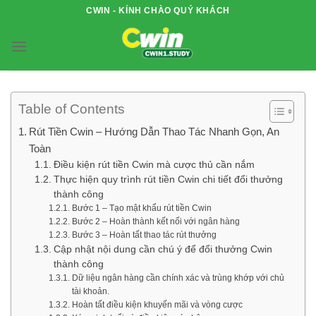
Bỏ
CWIN - KÍNH CHÀO QUÝ KHÁCH
qua
nội
dung
Table of Contents
Rút Tiền Cwin – Hướng Dẫn Thao Tác Nhanh Gọn, An
Toàn
Điều kiện rút tiền Cwin mà cược thủ cần nắm
Thực hiện quy trình rút tiền Cwin chi tiết đổi thưởng
thành công
Bước 1 – Tạo mật khẩu rút tiền Cwin
Bước 2 – Hoàn thành kết nối với ngân hàng
Bước 3 – Hoàn tất thao tác rút thưởng
Cập nhật nội dung cần chú ý để đổi thưởng Cwin
thành công
Dữ liệu ngân hàng cần chính xác và trùng khớp với chủ
tài khoản.
Hoàn tất điều kiện khuyến mãi và vòng cược