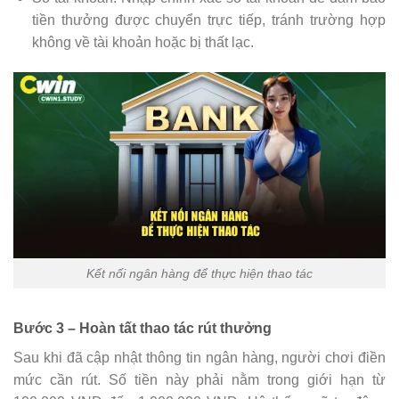
tiền thưởng được chuyển trực tiếp, tránh trường hợp
không về tài khoản hoặc bị thất lạc.
Kết nối ngân hàng để thực hiện thao tác
Bước 3 – Hoàn tất thao tác rút thưởng
Sau khi đã cập nhật thông tin ngân hàng, người chơi điền
mức cần rút. Số tiền này phải nằm trong giới hạn từ